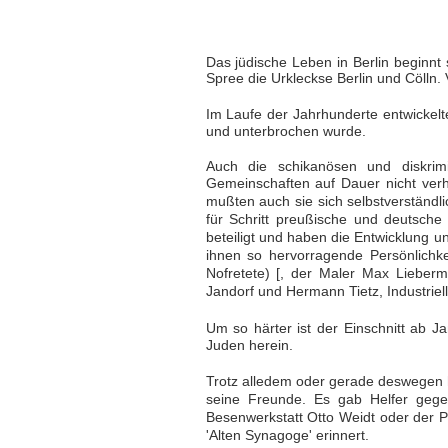
Das jüdische Leben in Berlin beginnt 
Spree die Urkleckse Berlin und Cölln. 
Im Laufe der Jahrhunderte entwickelt
und unterbrochen wurde.
Auch die schikanösen und diskrim
Gemeinschaften auf Dauer nicht verh
mußten auch sie sich selbstverständli
für Schritt preußische und deutsch
beteiligt und haben die Entwicklung un
ihnen so hervorragende Persönlichk
Nofretete) [, der Maler Max Lieberm
Jandorf und Hermann Tietz, Industrie
Um so härter ist der Einschnitt ab 
Juden herein.
Trotz alledem oder gerade deswegen h
seine Freunde. Es gab Helfer gegen
Besenwerkstatt Otto Weidt oder der 
'Alten Synagoge' erinnert.