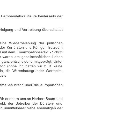
en Fernhandelskaufleute
beiderseits der
rfolgung und Vertreibung
überschattet
eine Wiederbelebung der jüdischen
 der Kurfürsten und Könige. Trotzdem
d mit dem Emanzipationsedikt - Schritt
e waren am gesellschaftlichen Leben
rie ganz entscheidend mitgeprägt: Unter
n (ohne ihn hätten wir z. B. keine
lin, die Warenhausgründer Wertheim,
iste.
usmaßes brach über die
europäischen
Wir erinnern uns an
Herbert Baum und
eld, der Betreiber der Bürsten- und
in unmittelbarer Nähe ehemaligen der