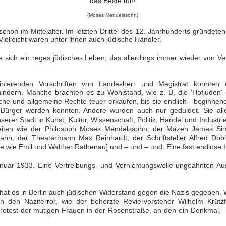
das Beste tun!
(Moses Mendelssohn)
schon im Mittelalter. Im letzten Drittel des 12. Jahrhunderts gründet
Vielleicht waren unter ihnen auch jüdische Händler.
e sich ein reges jüdisches Leben, das allerdings immer wieder von Ve
inierenden Vorschriften von Landesherr und Magistrat konnten 
indern. Manche brachten es zu Wohlstand, wie z. B. die 'Hofjuden'
che und allgemeine Rechte teuer erkaufen, bis sie endlich - beginnen
e Bürger werden konnten. Andere wurden auch nur geduldet. Sie all
serer Stadt in Kunst, Kultur, Wissenschaft, Politik, Handel und Indust
eiten wie der Philosoph Moses Mendelssohn, der Mäzen James Simo
ann, der Theatermann Max Reinhardt, der Schriftsteller Alfred Döb
lle wie Emil und Walther Rathenau]
und – und – und. Eine fast endlose L
Januar 1933. Eine Vertreibungs- und Vernichtungswelle ungeahnten A
at es in Berlin auch jüdischen Widerstand gegen die Nazis gegeben. 
 den Naziterror, wie der beherzte Reviervorsteher Wilhelm Krützf
Protest der mutigen Frauen in der Rosenstraße, an den ein Denkmal, 