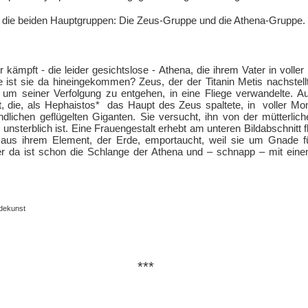
f die beiden Hauptgruppen: Die Zeus-Gruppe und die Athena-Gruppe.
kämpft - die leider gesichtslose - Athena, die ihrem Vater in voller
e ist sie da hineingekommen? Zeus, der der Titanin Metis nachstell
h, um seiner Verfolgung zu entgehen, in eine Fliege verwandelte.
 die, als Hephaistos* das Haupt des Zeus spaltete, in voller Mon
dlichen geflügelten Giganten. Sie versucht, ihn von der mütterlic
unsterblich ist. Eine Frauengestalt erhebt am unteren Bildabschnitt f
 aus ihrem Element, der Erde, emportaucht, weil sie um Gnade fü
ber da ist schon die Schlange der Athena und – schnapp – mit ein
dekunst
***