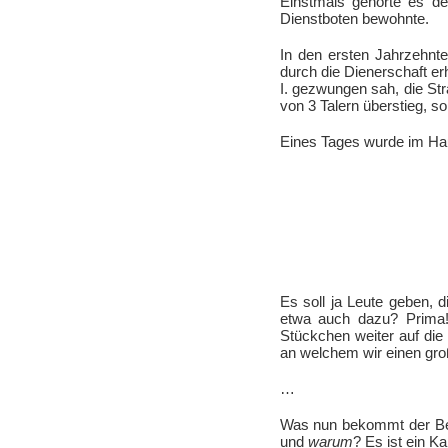
Einstmals gehörte es de
Dienstboten bewohnte.
In den ersten Jahrzehnt
durch die Dienerschaft er
I. gezwungen sah, die St
von 3 Talern überstieg, s
Eines Tages wurde im Hau
Es soll ja Leute geben, 
etwa auch dazu? Prima! 
Stückchen weiter auf di
an welchem wir einen gro
…
Was nun bekommt der Bet
und
warum
? Es ist ein K