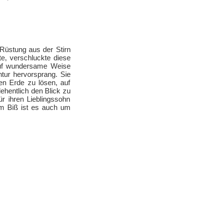
 Rüstung aus der Stirn
te, verschluckte diese
 Auf wundersame Weise
tur hervorsprang. Sie
hen Erde zu lösen, auf
lehentlich den Blick zu
r ihren Lieblingssohn
em Biß ist es auch um