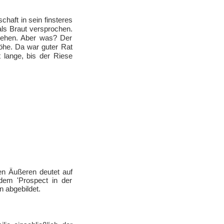
chaft in sein finsteres
ls Braut versprochen.
hehen. Aber was? Der
öhe. Da war guter Rat
 lange, bis der Riese
en Äußeren deutet auf
dem 'Prospect in der
 abgebildet.