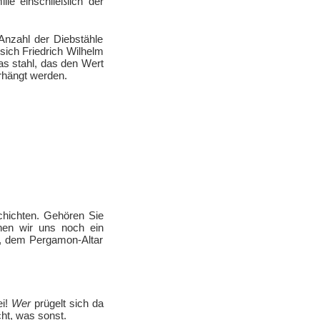
e einschließlich der
Anzahl der Diebstähle
sich Friedrich Wilhelm
as stahl, das den Wert
rhängt werden.
chichten. Gehören Sie
hen wir uns noch ein
, dem Pergamon-Altar
ei!
Wer
prügelt sich da
ht, was sonst.