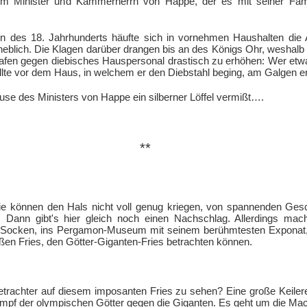
m Minister und Kammerherrn von Happe, der es mit seiner Famili
en des 18. Jahrhunderts häufte sich in vornehmen Haushalten die 
heblich. Die Klagen darüber drangen bis an des Königs Ohr, weshalb 
rafen gegen diebisches Hauspersonal drastisch zu erhöhen: Wer etw
ollte vor dem Haus, in welchem er den Diebstahl beging, am Galgen e
se des Ministers von Happe ein silberner Löffel vermißt….
**
die können den Hals nicht voll genug kriegen, von spannenden Ges
Dann gibt's hier gleich noch einen Nachschlag. Allerdings mac
e Socken, ins Pergamon-Museum mit seinem berühmtesten Exponat
ßen Fries, den Götter-Giganten-Fries betrachten können.
rachter auf diesem imposanten Fries zu sehen? Eine große Keiler
ampf der olympischen Götter gegen die Giganten. Es geht um die Mac