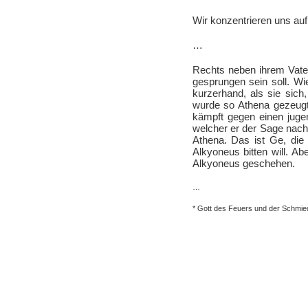
Wir konzentrieren uns au
…
Rechts neben ihrem Vater 
gesprungen sein soll. Wi
kurzerhand, als sie sic
wurde so Athena gezeugt,
kämpft gegen einen jugen
welcher er der Sage nach 
Athena. Das ist Ge, die
Alkyoneus bitten will. A
Alkyoneus geschehen.
…
* Gott des Feuers und der Schmie