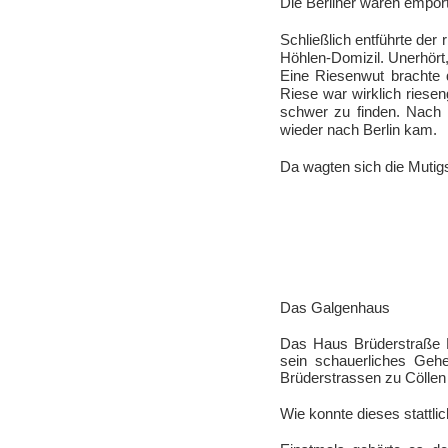
Die Berliner waren empört!
Schließlich entführte der 
Höhlen-Domizil. Unerhör
Eine Riesenwut brachte
Riese war wirklich ries
schwer zu finden. Nach 
wieder nach Berlin kam.
Da wagten sich die Mutig
Das Galgenhaus
Das Haus Brüderstraße N
sein schauerliches Geh
Brüderstrassen zu Cöllen
Wie konnte dieses stattl