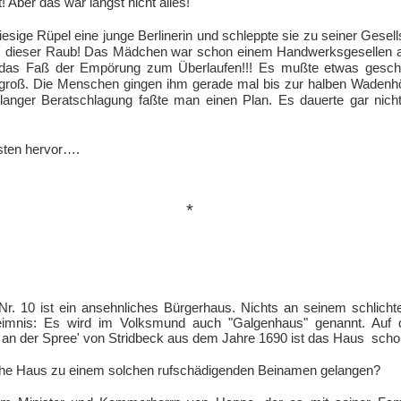
 Aber das war längst nicht alles!
riesige Rüpel eine junge Berlinerin und schleppte sie zu seiner Gesells
t, dieser Raub! Das Mädchen war schon einem Handwerksgesellen a
 das Faß der Empörung zum Überlaufen!!! Es mußte etwas gesc
engroß. Die Menschen gingen ihm gerade mal bis zur halben Wadenh
langer Beratschlagung faßte man einen Plan. Es dauerte gar nicht
sten hervor….
*
r. 10 ist ein ansehnliches Bürgerhaus. Nichts an seinem schlicht
eimnis: Es wird im Volksmund auch "Galgenhaus" genannt. Auf 
 an der Spree' von Stridbeck aus dem Jahre 1690 ist das Haus schon
iche Haus zu einem solchen rufschädigenden Beinamen gelangen?